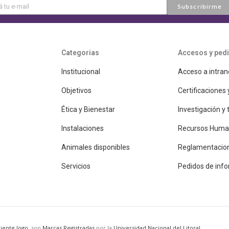
Subscribirme
Categorias
Accesos y ped
Institucional
Acceso a intran
Objetivos
Certificaciones 
Ética y Bienestar
Investigación y
Instalaciones
Recursos Huma
Animales disponibles
Reglamentacio
Servicios
Pedidos de inf
iente logo
, son
Marcas Registradas
por la
Universidad Nacional del Litoral.