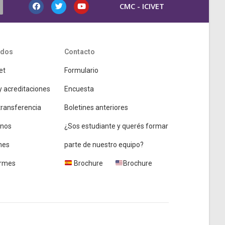
CMC - ICIVET
idos
Contacto
et
Formulario
y acreditaciones
Encuesta
 transferencia
Boletines anteriores
nos
¿Sos estudiante y querés formar
nes
parte de nuestro equipo?
ormes
Brochure
Brochure