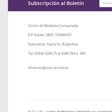
Subscripción al Boletín
Centro de Medicina Comparada
R.P. Kreder 2805. S3080HOF
Esperanza. Santa Fe. Argentina.
Tel: 03496 428575 al 428578 Int. 349.
informes@cmc.unl.edu.ar
® 2021 CMC |
Centro de Medicina Comparada y su correspond