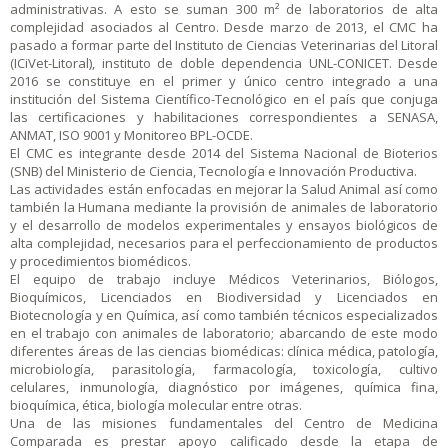
administrativas. A esto se suman 300 m² de laboratorios de alta
complejidad asociados al Centro. Desde marzo de 2013, el CMC ha
pasado a formar parte del Instituto de Ciencias Veterinarias del Litoral
(ICiVet-Litoral), instituto de doble dependencia UNL-CONICET. Desde
2016 se constituye en el primer y único centro integrado a una
institución del Sistema Científico-Tecnológico en el país que conjuga
las certificaciones y habilitaciones correspondientes a SENASA,
ANMAT, ISO 9001 y Monitoreo BPL-OCDE.
El CMC es integrante desde 2014 del Sistema Nacional de Bioterios
(SNB) del Ministerio de Ciencia, Tecnología e Innovación Productiva.
Las actividades están enfocadas en mejorar la Salud Animal así como
también la Humana mediante la provisión de animales de laboratorio
y el desarrollo de modelos experimentales y ensayos biológicos de
alta complejidad, necesarios para el perfeccionamiento de productos
y procedimientos biomédicos.
El equipo de trabajo incluye Médicos Veterinarios, Biólogos,
Bioquímicos, Licenciados en Biodiversidad y Licenciados en
Biotecnología y en Química, así como también técnicos especializados
en el trabajo con animales de laboratorio; abarcando de este modo
diferentes áreas de las ciencias biomédicas: clínica médica, patología,
microbiología, parasitología, farmacología, toxicología, cultivo
celulares, inmunología, diagnóstico por imágenes, química fina,
bioquímica, ética, biología molecular entre otras.
Una de las misiones fundamentales del Centro de Medicina
Comparada es prestar apoyo calificado desde la etapa de