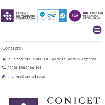
Contacto
R.P. Kreder 2805. S3080HOF Esperanza. Santa Fe. Argentina.
03496-420639 Int. 104
informes@cmc.unl.edu.ar